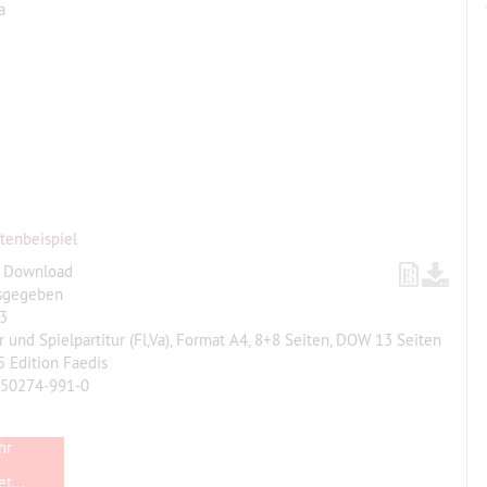
a
tenbeispiel
, Download
sgegeben
3
ur und Spielpartitur (Fl,Va), Format A4, 8+8 Seiten, DOW 13 Seiten
 Edition Faedis
-50274-991-0
hr
t...