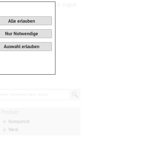
Deutsch
English
0
Warenkorb
Alle erlauben
Nur Notwendige
Auswahl erlauben
chen: Komponist, Werk, Verlag...
Produkt
Komponist
Werk