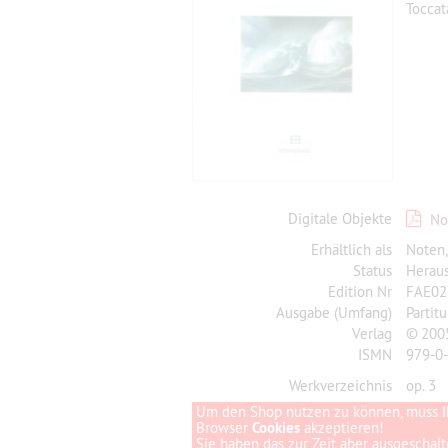
Toccat
Digitale Objekte
No
Erhältlich als
Noten
Status
Herau
Edition Nr
FAE02
Ausgabe (Umfang)
Partit
Verlag
© 2005
ISMN
979-0
Werkverzeichnis
op. 3
Um den Shop nutzen zu können, muss I
Browser
Cookies
akzeptieren!
Sie haben das zur Zeit aber ausgeschalte