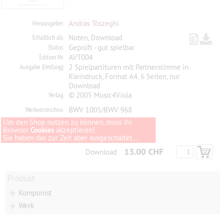
Herausgeber
András Tószeghi
Erhältlich als
Noten, Download
Status
Geprüft - gut spielbar
Edition Nr
AVT004
Ausgabe (Umfang)
2 Spielpartituren mit Partnerstimme in
Kleindruck, Format A4, 6 Seiten, nur
Download
Verlag
© 2005 Music4Viola
Werkverzeichnis
BWV 1005/BWV 968
Um den Shop nutzen zu können, muss Ihr
Browser
Cookies
akzeptieren!
Sie haben das zur Zeit aber ausgeschaltet...
13.00 CHF
Download
Produkt
Komponist
Werk