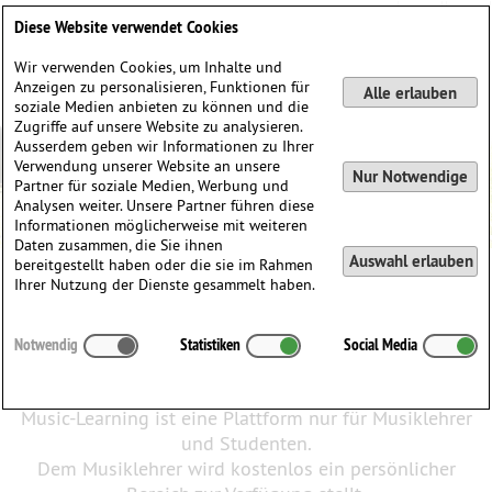
DE
EN
Diese Website verwendet Cookies
Wir verwenden Cookies, um Inhalte und
Anzeigen zu personalisieren, Funktionen für
Alle erlauben
soziale Medien anbieten zu können und die
Zugriffe auf unsere Website zu analysieren.
Ausserdem geben wir Informationen zu Ihrer
Verwendung unserer Website an unsere
Nur Notwendige
Partner für soziale Medien, Werbung und
Analysen weiter. Unsere Partner führen diese
Informationen möglicherweise mit weiteren
Daten zusammen, die Sie ihnen
Auswahl erlauben
bereitgestellt haben oder die sie im Rahmen
Ihrer Nutzung der Dienste gesammelt haben.
Willkommen bei Music-Learning
Sind Sie Musiklehrer oder Professor für Musik?
Notwendig
Statistiken
Social Media
Dann sind Sie bei uns genau richtig.
Music-Learning ist eine Plattform nur für Musiklehrer
und Studenten.
Dem Musiklehrer wird kostenlos ein persönlicher