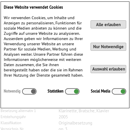
Deutsch
English
0
Diese Website verwendet Cookies
Anmelden / Registrieren
Wir verwenden Cookies, um Inhalte und
Anzeigen zu personalisieren, Funktionen für
Alle erlauben
soziale Medien anbieten zu können und die
Zugriffe auf unsere Website zu analysieren.
Ausserdem geben wir Informationen zu Ihrer
Verwendung unserer Website an unsere
Nur Notwendige
Partner für soziale Medien, Werbung und
Analysen weiter. Unsere Partner führen diese
Informationen möglicherweise mit weiteren
Daten zusammen, die Sie ihnen
Auswahl erlauben
bereitgestellt haben oder die sie im Rahmen
Ihrer Nutzung der Dienste gesammelt haben.
Roger
Faedi
(1938)
Notwendig
Statistiken
Social Media
Momente, op. 3, für Flöte, Bratsche und Klavier
Flöte, Bratsche, Klavier
Besetzung
Klarinette, Bratsche, Klavier
Besetzung alternativ 1
2005
Entstehungsjahr
Originalbesetzung
Klassifikation
op. 3
Verzeichnis, Nr.