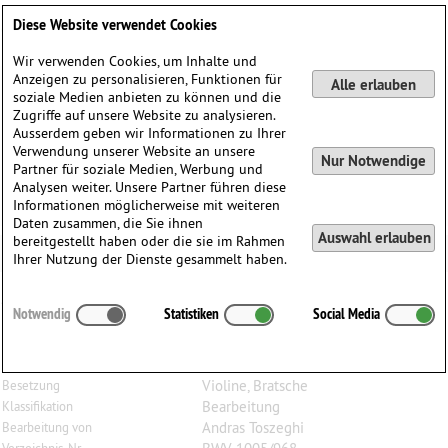
Deutsch
English
0
Diese Website verwendet Cookies
Anmelden / Registrieren
Wir verwenden Cookies, um Inhalte und
Anzeigen zu personalisieren, Funktionen für
Alle erlauben
soziale Medien anbieten zu können und die
Zugriffe auf unsere Website zu analysieren.
Ausserdem geben wir Informationen zu Ihrer
Verwendung unserer Website an unsere
Nur Notwendige
Partner für soziale Medien, Werbung und
Analysen weiter. Unsere Partner führen diese
Informationen möglicherweise mit weiteren
Daten zusammen, die Sie ihnen
Auswahl erlauben
bereitgestellt haben oder die sie im Rahmen
Ihrer Nutzung der Dienste gesammelt haben.
Johann Sebastian
Bach
(1685–1750)
Notwendig
Statistiken
Social Media
Adagio C-Dur, BWV 1005 / BWV 968, für Violine und
Bratsche
Violine, Bratsche
Besetzung
Bearbeitung
Klassifikation
Andras Toszeghi
Bearbeitung von