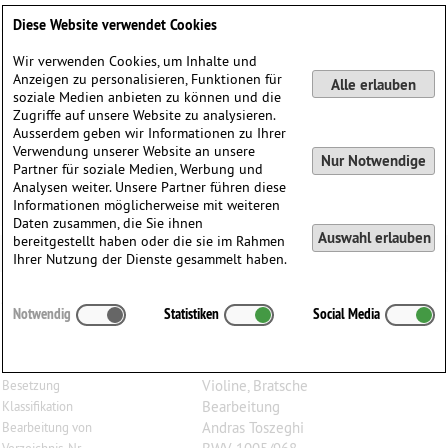
Deutsch
English
0
Diese Website verwendet Cookies
Anmelden / Registrieren
Wir verwenden Cookies, um Inhalte und
Anzeigen zu personalisieren, Funktionen für
Alle erlauben
soziale Medien anbieten zu können und die
Zugriffe auf unsere Website zu analysieren.
Ausserdem geben wir Informationen zu Ihrer
Verwendung unserer Website an unsere
Nur Notwendige
Partner für soziale Medien, Werbung und
Analysen weiter. Unsere Partner führen diese
Informationen möglicherweise mit weiteren
Daten zusammen, die Sie ihnen
Auswahl erlauben
bereitgestellt haben oder die sie im Rahmen
Ihrer Nutzung der Dienste gesammelt haben.
Johann Sebastian
Bach
(1685–1750)
Notwendig
Statistiken
Social Media
Adagio C-Dur, BWV 1005 / BWV 968, für Violine und
Bratsche
Violine, Bratsche
Besetzung
Bearbeitung
Klassifikation
Andras Toszeghi
Bearbeitung von