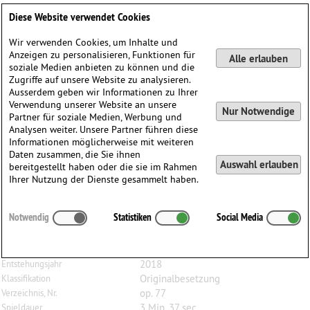
Deutsch
English
0
Diese Website verwendet Cookies
Anmelden / Registrieren
Wir verwenden Cookies, um Inhalte und
Anzeigen zu personalisieren, Funktionen für
Alle erlauben
soziale Medien anbieten zu können und die
Zugriffe auf unsere Website zu analysieren.
Ausserdem geben wir Informationen zu Ihrer
Verwendung unserer Website an unsere
Nur Notwendige
Partner für soziale Medien, Werbung und
Analysen weiter. Unsere Partner führen diese
Informationen möglicherweise mit weiteren
Daten zusammen, die Sie ihnen
Auswahl erlauben
bereitgestellt haben oder die sie im Rahmen
Ihrer Nutzung der Dienste gesammelt haben.
Roger
Faedi
(1938)
Notwendig
Statistiken
Social Media
Duettino, op. 77, für zwei Bratschen
2 Bratschen
Besetzung
2018
Entstehungsjahr
Originalbesetzung
Klassifikation
op. 77
Verzeichnis, Nr.
3 Min. 37 sec.
Spieldauer