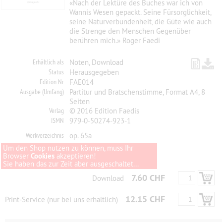
«Nach der Lektüre des Buches war ich von
Wannis Wesen gepackt. Seine Fürsorglichkeit,
seine Naturverbundenheit, die Güte wie auch
die Strenge den Menschen Gegenüber
berühren mich.» Roger Faedi
Erhältlich als
Noten, Download
Status
Herausgegeben
Edition Nr
FAE014
Ausgabe (Umfang)
Partitur und Bratschenstimme, Format A4, 8
Seiten
Verlag
© 2016 Edition Faedis
ISMN
979-0-50274-923-1
Werkverzeichnis
op. 65a
Um den Shop nutzen zu können, muss Ihr
Browser
Cookies
akzeptieren!
Sie haben das zur Zeit aber ausgeschaltet...
7.60 CHF
Download
12.15 CHF
Print-Service (nur bei uns erhältlich)