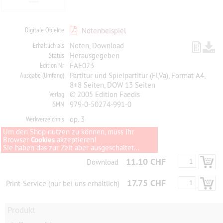
Digitale Objekte
Notenbeispiel
Erhältlich als
Noten, Download
Status
Herausgegeben
Edition Nr
FAE023
Ausgabe (Umfang)
Partitur und Spielpartitur (Fl,Va), Format A4,
8+8 Seiten, DOW 13 Seiten
Verlag
© 2005 Edition Faedis
ISMN
979-0-50274-991-0
Werkverzeichnis
op. 3
Um den Shop nutzen zu können, muss Ihr
Browser
Cookies
akzeptieren!
Sie haben das zur Zeit aber ausgeschaltet...
11.10 CHF
Download
17.75 CHF
Print-Service (nur bei uns erhältlich)
Produkt