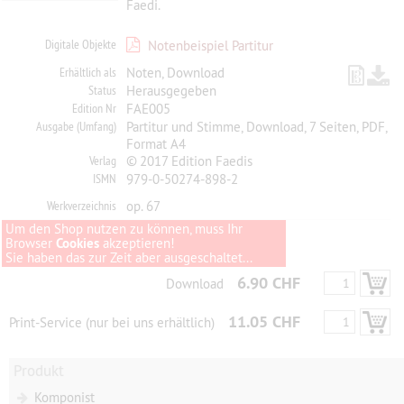
Faedi.
Digitale Objekte
Notenbeispiel Partitur
Erhältlich als
Noten, Download
Status
Herausgegeben
Edition Nr
FAE005
Ausgabe (Umfang)
Partitur und Stimme, Download, 7 Seiten, PDF,
Format A4
Verlag
© 2017 Edition Faedis
ISMN
979-0-50274-898-2
Werkverzeichnis
op. 67
Um den Shop nutzen zu können, muss Ihr
Browser
Cookies
akzeptieren!
Sie haben das zur Zeit aber ausgeschaltet...
6.90 CHF
Download
11.05 CHF
Print-Service (nur bei uns erhältlich)
Produkt
Komponist