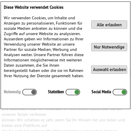
DE
EN
Diese Website verwendet Cookies
Wir verwenden Cookies, um Inhalte und
Anzeigen zu personalisieren, Funktionen für
Alle erlauben
soziale Medien anbieten zu können und die
Zugriffe auf unsere Website zu analysieren.
Ausserdem geben wir Informationen zu Ihrer
Verwendung unserer Website an unsere
Nur Notwendige
Partner für soziale Medien, Werbung und
Analysen weiter. Unsere Partner führen diese
Informationen möglicherweise mit weiteren
Daten zusammen, die Sie ihnen
Auswahl erlauben
bereitgestellt haben oder die sie im Rahmen
Ihr Input ist uns wichtig
Ihrer Nutzung der Dienste gesammelt haben.
Wir haben den Anspruch, den Besuchern unserer Website ein möglichst
Notwendig
Statistiken
Social Media
breites Wissen und
vielfältige Informationen über Komponisten, Werke und Produkte
anzubieten. Darum freuen wir
uns besonders über Ihr Mitwirken in Form eines Inputs, den Sie auf
unseren Seiten verfassen
können. Wir schätzen es sehr, wenn Sie Ihr Wissen mit uns teilen und
bieten eine Plattform, auf