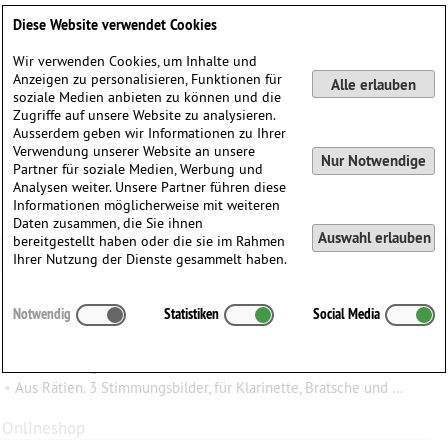
Deutsch
English
0
Diese Website verwendet Cookies
Anmelden / Registrieren
Wir verwenden Cookies, um Inhalte und
Anzeigen zu personalisieren, Funktionen für
Alle erlauben
soziale Medien anbieten zu können und die
Zugriffe auf unsere Website zu analysieren.
Ausserdem geben wir Informationen zu Ihrer
Verwendung unserer Website an unsere
Nur Notwendige
Partner für soziale Medien, Werbung und
Analysen weiter. Unsere Partner führen diese
Informationen möglicherweise mit weiteren
Daten zusammen, die Sie ihnen
Auswahl erlauben
bereitgestellt haben oder die sie im Rahmen
Ihrer Nutzung der Dienste gesammelt haben.
Werner
Heimers
(1932)
Notwendig
Statistiken
Social Media
Werke
•
Aus dem Engadin. 2 Stücke für Bratsche und Klavier
•
Aus Rätien. 3 Stimmungsbilder, für Klarinette, Bratsche und Klavier
Onlineshop